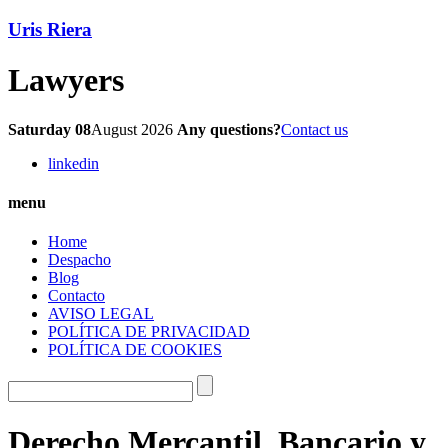
Uris Riera
Lawyers
Saturday 08
August 2026
Any questions?
Contact us
linkedin
menu
Home
Despacho
Blog
Contacto
AVISO LEGAL
POLÍTICA DE PRIVACIDAD
POLÍTICA DE COOKIES
Derecho Mercantil, Bancario y