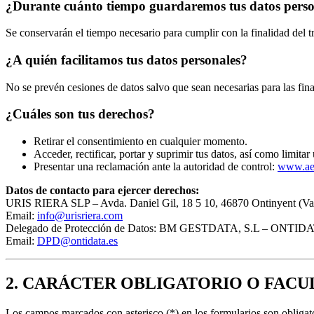
¿Durante cuánto tiempo guardaremos tus datos perso
Se conservarán el tiempo necesario para cumplir con la finalidad del 
¿A quién facilitamos tus datos personales?
No se prevén cesiones de datos salvo que sean necesarias para las fina
¿Cuáles son tus derechos?
Retirar el consentimiento en cualquier momento.
Acceder, rectificar, portar y suprimir tus datos, así como limitar
Presentar una reclamación ante la autoridad de control:
www.ae
Datos de contacto para ejercer derechos:
URIS RIERA SLP – Avda. Daniel Gil, 18 5 10, 46870 Ontinyent (Va
Email:
info@urisriera.com
Delegado de Protección de Datos: BM GESTDATA, S.L – ONTIDATA
Email:
DPD@ontidata.es
2. CARÁCTER OBLIGATORIO O FACU
Los campos marcados con asterisco (*) en los formularios son obliga