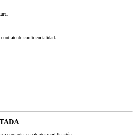
gura.
 contrato de confidencialidad.
ITADA
te a comunicar cualquier modificación.