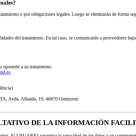
nales?
tratamiento o por obligaciones legales. Luego se eliminarán de forma se
lidades del tratamiento. En tal caso, se comunicarán a proveedores bajo
 u oponerte a su tratamiento.
pd.es
.
lència)
, Avda. Albaida, 19, 46870 Ontinyent
LTATIVO DE LA INFORMACIÓN FACIL
torios. El USUARIO garantiza la veracidad de los datos y se comprome