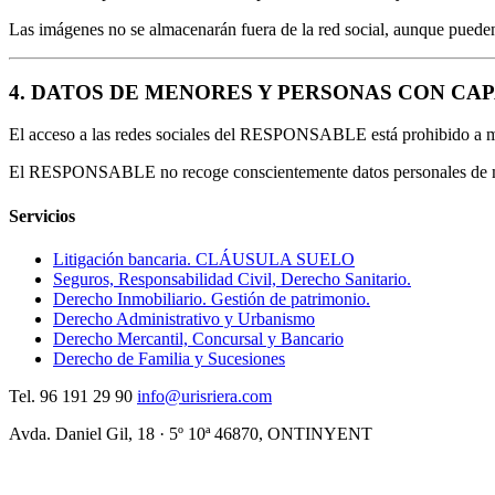
Las imágenes no se almacenarán fuera de la red social, aunque pueden
4. DATOS DE MENORES Y PERSONAS CON CA
El acceso a las redes sociales del RESPONSABLE está prohibido a men
El RESPONSABLE no recoge conscientemente datos personales de menor
Servicios
Litigación bancaria. CLÁUSULA SUELO
Seguros, Responsabilidad Civil, Derecho Sanitario.
Derecho Inmobiliario. Gestión de patrimonio.
Derecho Administrativo y Urbanismo
Derecho Mercantil, Concursal y Bancario
Derecho de Familia y Sucesiones
Tel.
96 191 29 90
info@urisriera.com
Avda. Daniel Gil, 18 · 5º 10ª
46870, ONTINYENT