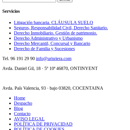
Servicios
Litigación bancaria. CLÁUSULA SUELO
Seguros, Responsabilidad Civil, Derecho Sanitario.
Derecho Inmobiliario. Gestión de patrimonio.
Derecho Administrativo y Urbanismo
Derecho Mercantil, Concursal y Bancario
Derecho de Familia y Sucesiones
Tel.
96 191 29 90
info@urisriera.com
Avda. Daniel Gil, 18 · 5º 10ª
46870, ONTINYENT
Avda. País Valencia, 93 · bajo
03820, COCENTAINA
Home
Despacho
Blog
Contacto
AVISO LEGAL
POLÍTICA DE PRIVACIDAD
POLÍTICA DE COOKIES