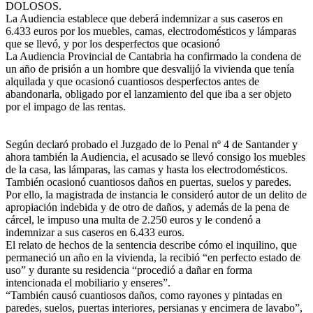
DOLOSOS.
La Audiencia establece que deberá indemnizar a sus caseros en
6.433 euros por los muebles, camas, electrodomésticos y lámparas
que se llevó, y por los desperfectos que ocasionó
La Audiencia Provincial de Cantabria ha confirmado la condena de
un año de prisión a un hombre que desvalijó la vivienda que tenía
alquilada y que ocasionó cuantiosos desperfectos antes de
abandonarla, obligado por el lanzamiento del que iba a ser objeto
por el impago de las rentas.
Según declaró probado el Juzgado de lo Penal nº 4 de Santander y
ahora también la Audiencia, el acusado se llevó consigo los muebles
de la casa, las lámparas, las camas y hasta los electrodomésticos.
También ocasionó cuantiosos daños en puertas, suelos y paredes.
Por ello, la magistrada de instancia le consideró autor de un delito de
apropiación indebida y de otro de daños, y además de la pena de
cárcel, le impuso una multa de 2.250 euros y le condenó a
indemnizar a sus caseros en 6.433 euros.
El relato de hechos de la sentencia describe cómo el inquilino, que
permaneció un año en la vivienda, la recibió “en perfecto estado de
uso” y durante su residencia “procedió a dañar en forma
intencionada el mobiliario y enseres”.
“También causó cuantiosos daños, como rayones y pintadas en
paredes, suelos, puertas interiores, persianas y encimera de lavabo”,