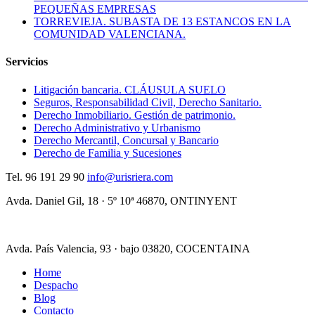
PEQUEÑAS EMPRESAS
TORREVIEJA. SUBASTA DE 13 ESTANCOS EN LA
COMUNIDAD VALENCIANA.
Servicios
Litigación bancaria. CLÁUSULA SUELO
Seguros, Responsabilidad Civil, Derecho Sanitario.
Derecho Inmobiliario. Gestión de patrimonio.
Derecho Administrativo y Urbanismo
Derecho Mercantil, Concursal y Bancario
Derecho de Familia y Sucesiones
Tel.
96 191 29 90
info@urisriera.com
Avda. Daniel Gil, 18 · 5º 10ª
46870, ONTINYENT
Avda. País Valencia, 93 · bajo
03820, COCENTAINA
Home
Despacho
Blog
Contacto