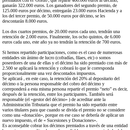
premiados con el 'Gordo', que reparte 400.000 euros al décimo,
ganarán 322.000 euros. Los ganadores del segundo premio, de
125.000 euros por décimo, entregarán 23.000 euros Hacienda y a
los del tercer premio, de 50.000 euros por décimo, se les
descontarán 8.000 euros.
Los dos cuartos premios, de 20.000 euros cada uno, tendrán una
retención de 2.000 euros. Finalmente, los ocho quintos, de 6.000
euros cada uno, este año ya no tendrán la retención de 700 euros.
Si hemos repartido participaciones, como es el caso de numerosas
entidades sin ánimo de lucro (cofradías, filaes, etc) o somos
poseedores de una de ellas y el décimo ha sido premiado con más de
2.500 se aplicará la retención y cobrará lo que le corresponda
proporcionalmente una vez descontados impuestos.
Se aplicará , en este caso, la retención del 20% al depositario del
décimo o la persona responsable del cobro del décimo y
correponderá a esta misma persona repartir el premio “neto” es decir,
después de la retención, entre los participantes. También será
responsable (el «gestor del décimo» ) de acreditar ante la
Administración Tributaria que el premio ha sido repartido entre
varios titulares para que cuando se divida el premio no se considere
como una «donación», porque en ese caso se debería de aplicar un
nuevo impuesto, el de « Sucesiones y Donaciones».
Es aconsejable cobrar los décimos premiados a través de una entidad