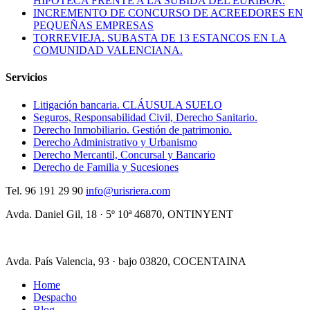
HIPOTECA FRENTE A LA SUBIDA DEL EURIBOR.
INCREMENTO DE CONCURSO DE ACREEDORES EN
PEQUEÑAS EMPRESAS
TORREVIEJA. SUBASTA DE 13 ESTANCOS EN LA
COMUNIDAD VALENCIANA.
Servicios
Litigación bancaria. CLÁUSULA SUELO
Seguros, Responsabilidad Civil, Derecho Sanitario.
Derecho Inmobiliario. Gestión de patrimonio.
Derecho Administrativo y Urbanismo
Derecho Mercantil, Concursal y Bancario
Derecho de Familia y Sucesiones
Tel.
96 191 29 90
info@urisriera.com
Avda. Daniel Gil, 18 · 5º 10ª
46870, ONTINYENT
Avda. País Valencia, 93 · bajo
03820, COCENTAINA
Home
Despacho
Blog